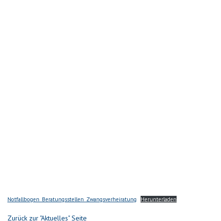
für
Schwangere
und
Familien
KIK
(Kooperations-
und
Interventionskonzept
bei
häuslicher
Gewalt)
Aktuelles
Prävention
Kontakt
Impressum
Notfallbogen_Beratungsstellen_Zwangsverheiratung
Herunterladen
Datenschutz
Zurück zur "Aktuelles" Seite