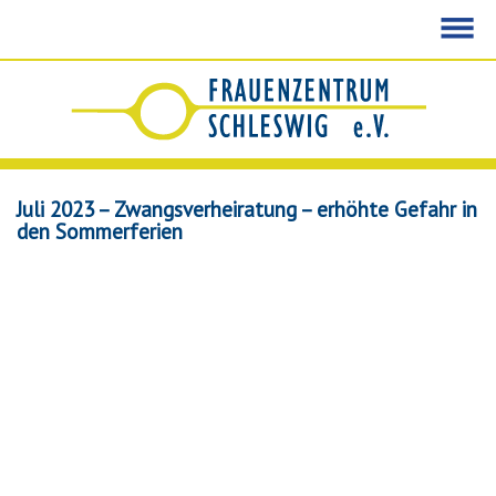
Startseite
Wir
über
uns
Juli 2023 – Zwangsverheiratung – erhöhte Gefahr in
Unser
den Sommerferien
Angebot
In
schwierigen
Situationen
Gruppenangebote
&
Schulungen
Bei
Gewalterfahrungen