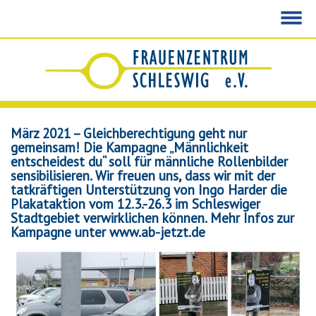
Startseite
Wir
über
uns
März 2021 – Gleichberechtigung geht nur
Unser
gemeinsam! Die Kampagne „Männlichkeit
Angebot
entscheidest du“ soll für männliche Rollenbilder
In
sensibilisieren. Wir freuen uns, dass wir mit der
schwierigen
tatkräftigen Unterstützung von Ingo Harder die
Situationen
Plakataktion vom 12.3.-26.3 im Schleswiger
Stadtgebiet verwirklichen können. Mehr Infos zur
Gruppenangebote
Kampagne unter www.ab-jetzt.de
&
Schulungen
Bei
Gewalterfahrungen